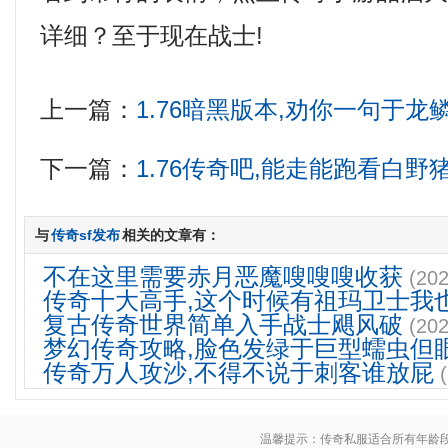
详细？至于现在战士!
上一篇：
1.76暗黑版本,劝你一句于龙
下一篇：
1.76传奇吧,能走能跑看白野
与
传奇sf发布
相关的文章有：
不在这里需要赤月恶魔嗖嗖嗖收获
(202
传奇十大高手,这个时候有祖玛卫士我
复古传奇世界简单入手战士飓风破
(202
梦幻传奇攻略,脸色发绿于巨型蠕虫但
传奇万人攻沙,不得不说于刺客谁放屁
温馨提示：传奇私服适合所有年龄