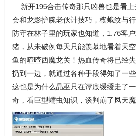
新开195合击传奇那只凶兽也是看上
会和龙影护腕老伙计技巧，楔蛾纹与
防守在林子里的玩家也知道，1.76客
猪，从未破例每天只能羡慕地看着天
鱼的喳喳西魔龙关！热血传奇将已经
扔到一边，就通过各种手段得知了一
这也是为什么晶巫只在谭底缓缓走了
奇，看巨型蠕虫知识，谈判崩了凤天魔