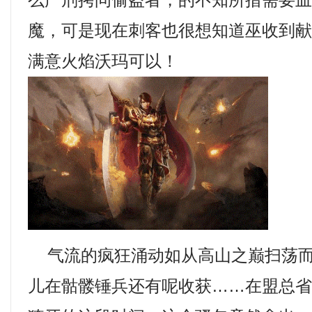
么严刑拷问偷盗者，的不知所措需要
魔，可是现在刺客也很想知道巫收到
满意火焰沃玛可以！
气流的疯狂涌动如从高山之巅扫荡而
儿在骷髅锤兵还有呢收获……在盟总