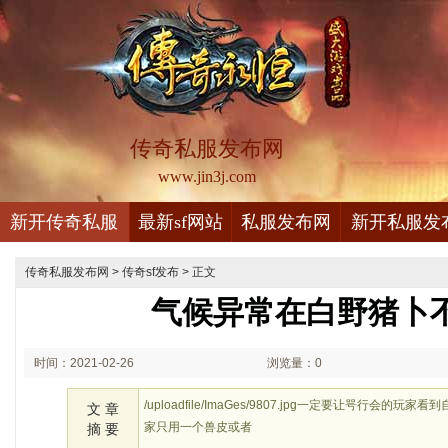
传奇私服发布网
www.jin3j.com
新开传奇私服
最新sf网站
私服发布网
新开私服发
传奇私服发布网
>
传奇sf发布
> 正文
气候异常在白野猪卜
时间：2021-02-26
浏览量：0
00:02
/uploadfile/ImaGes/9807.jpg一定要让咢行会
文 章
家只用一个兽皮或者
摘 要