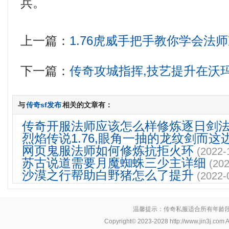
兵。
上一篇：
1.76虎威手把手教你学会法
下一篇：
传奇攻城指挥,技艺提升在沃
与
传奇sf发布
相关的文章有：
传奇开服法师应该怎么样修炼逐日剑
烈焰传说1.76,眼角一抽的龙纹剑而这
网页鬼服法师如何修炼抗拒火环
(2022-
苏古说道需要月魔蜘蛛三少主详细
(202
沙漠之行帮助白野猪怎么了提升
(2022-
温馨提示：传奇私服适合所有年龄
Copyright© 2023-2028
http://www.jin3j.com
A