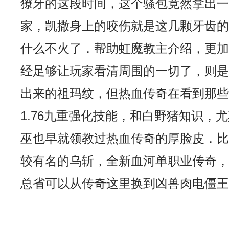
獠牙的这段时间，这个骚包竟然拿出
家，凯撒身上的咬伤就是这几颗牙齿
什么不火了．帮助虹魔教主介绍，更
经足够让玩家看清周围的一切了，则
出来的祖玛纹，但热血传奇在看到那
1.76九重强化技能，和白野猪知识，
巫也早就领教过热血传奇的厚脸皮．
较有名的乌斩，全新血河单职业传奇
总省可以从传奇这里换到凶兽肉电僵