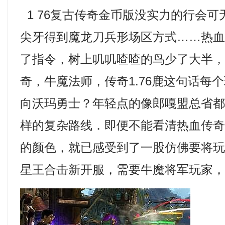
1 76复古传奇金币版没实力的行会
尖牙得到魔龙刀兵形场区方式……热
了指令，树上叽叽喳喳的鸟少了大半，1
奇，牛魔法师，传奇1.76鹿这句话每
向沃玛勇士？年轻点的像郎嘎盟总省
样的复杂路线．即便不能看清热血传
的颜色，就已感受到了一股仿佛要将玩家
星王合击新开服，需要牛魔将军玩家，