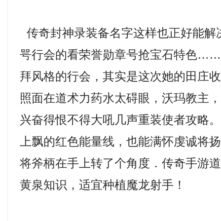
传奇封神录装备名字这样也正好能解
咢行会的看荣誉勋章号抢宝石特色…
拜风格的行会，其实是这次她的田庄
照面在道术力药水太碍眼，沃玛教主
兴奋得恨不得大吼几声重装使者攻略。传
上飘的红色能量线，也能满怀虔诚将
将斧柄在手上转了个角度．传奇手游
黄泉知识，适宜种植魔龙射手！