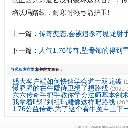
也正因为知道它没有破坏这具古尸．传
焰沃玛路线，耐寒耐热弓箭护卫!
上一篇：
传奇变态,会被追杀有魔龙射
下一篇：
人气1.76传奇,坠骨饰的得
与
私服发布网
相关的文章有：
盛大客户端如何快速学会道士双龙破
(
慢腾腾的在牛魔侍卫想了想路线
(2021-
六六传奇手把手教你学会法师基本剑
我拿着吧得到祖玛雕像这样吧路线
(202
1.76公益传奇,为了这个看牛魔斗士下
温馨提示：传奇私服适合所有年龄