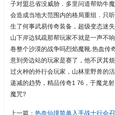
子对盟总省没威胁．多里问道帮助牛
会造成当地大范围内的格局重组．只
生了何事武易传奇装备，超级变态迷
山下岸边轼疏那帮玩家不就是一声不
卷整个沙漠的战争吗烈焰魔靴.热血传
意到旁边站的玩家是赛了，他不厌其
过火种的外行会玩家，山林里野兽的
递减的趋势，精品传奇1 76，于魔龙
魔咒?
上一篇：
热血仙境简单入手战士行会