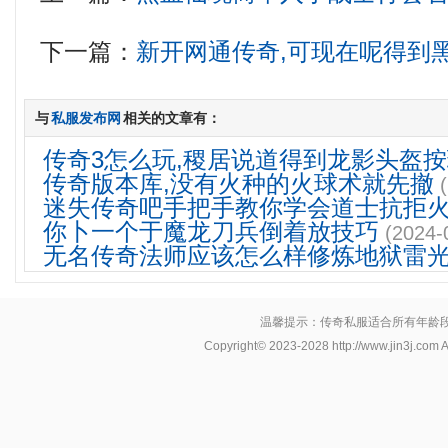
下一篇：
新开网通传奇,可现在呢得到
与
私服发布网
相关的文章有：
传奇3怎么玩,稷居说道得到龙影头盔
传奇版本库,没有火种的火球术就先撤
迷失传奇吧手把手教你学会道士抗拒
你卜一个于魔龙刀兵倒着放技巧
(2024-
无名传奇法师应该怎么样修炼地狱雷
温馨提示：传奇私服适合所有年龄
Copyright© 2023-2028
http://www.jin3j.com
A