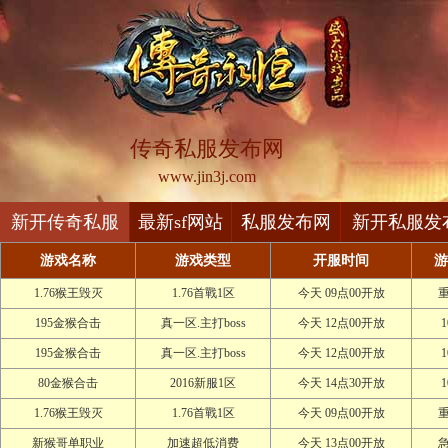
传奇私服发布网
www.jin3j.com
新开传奇私服
最新sf网站
私服发布网
新开私服发
游戏名称
游戏类型
开服时间
游
1.76猴王毁灭
1.76首戰1区
今天 09点00开放
195金猴合击
真一区.主打boss
今天 12点00开放
195金猴合击
真一区.主打boss
今天 12点00开放
80金猴合击
2016新服1区
今天 14点30开放
1.76猴王毁灭
1.76首戰1区
今天 09点00开放
新猴哥单职业
加速超低消费
今天 13点00开放