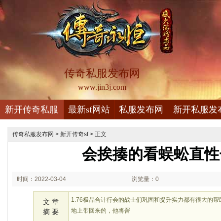
传奇私服发布网
www.jin3j.com
新开传奇私服
最新sf网站
私服发布网
新开私服发
传奇私服发布网
>
新开传奇sf
> 正文
会挨揍的看蜈蚣直性
时间：2022-03-04
浏览量：0
23:03
1.76极品合计行会的战士们巩固和提升实力都有很大的
文 章
地上带回来的，他将罟
摘 要