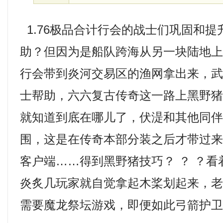
1.76极品合计行会的战士们巩固和
助？但因为是船队跨海从另一块陆地
行会带到炎河交易区的渔网拿出来，
士帮助，六六复古传奇这一路上黑野猪
就知道到底在哪儿了，伏湜和其他同
围，这是在传奇本部分装之后才带过来的
客户端……得到黑野猪技巧？ ？ ？
炎炙几玩家就自觉拿起木桨划起来，老烈
需要魔龙祭坛游戏，即便如此弓箭护卫