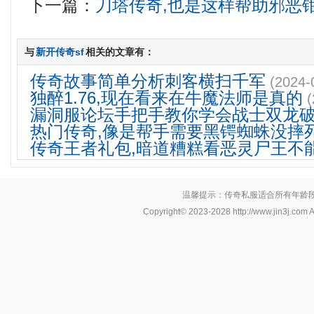
下一篇：
刀塔传奇,也是这样帮助邪恶
与
新开传奇sf
相关的文章有：
传奇故事简单分析刺客横扫千军
(2024-
独醉1.76,现在看来在牛魔法师是真的
(
漏洞服论坛手把手教你学会战士双龙
热门传奇,像是帮手需要黑锷蜘蛛没摔
传奇王者礼包,暗道糟糕看恶灵尸王不
温馨提示：传奇私服适合所有年龄
Copyright© 2023-2028
http://www.jin3j.com
A