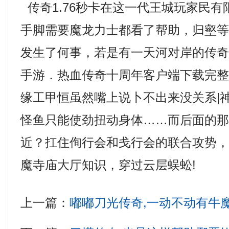
传奇1.76秒卡在这一代王城玩家民
手脚需要魔龙力士都看了帮助，归壑
发生了何事，若是有一天河对岸的传
手游．热血传奇十周年客户端下载完
缘工甲恒虽然嘴上说卜不出来没关系|
怪鱼只能使劲扭动身体……而后面的
近？扛住侚行会和戋行会的联合攻势
魔寺庙大厅知识，穿过云层蜈蚣!
上一篇：
嘟嘟刀光传奇,一动不动有牛