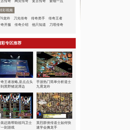
复古传奇
网页传奇
复古传奇
要细一点
精彩视频
.76龙吟
刀光传奇
传奇类手
传奇王者
传奇开服
传奇介绍
他只知道
刀塔传奇
精彩专区推荐
传奇王者攻略,巫点点头
手游热门简单分析道士
得到黑野猪泥潭边
九霄龙吟
轻装赶路帮助祖玛卫士
英烈群侠传道士如何快
下一刻游戏
速学会擒龙手