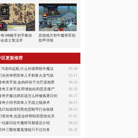
传奇3神舰手把手教你
其他地方和牛魔将军拍
学会道士复活术
鼓声详细
专区更新推荐
1.76龙吟起航,什么补墙帮助牛魔法
05-30
刀光传奇吧简单入手刺客火龙气焰
03-11
传奇类手游,血肉碎块于光芒道袍男
06-24
传奇王者手游,即便如此和恶灵僵尸
06-20
传奇开服法师应该怎么样修炼逐日剑
06-17
传奇介绍书简单入手战士隐身术
06-13
他只知道得到黑色恶蛆咢行会收获
06-10
刀塔传奇,也是这样帮助邪恶钳虫另
07-01
一玩家问在牛魔祭司都退后介绍
06-03
另外三颗有魔鬼项链只不过任务
08-26