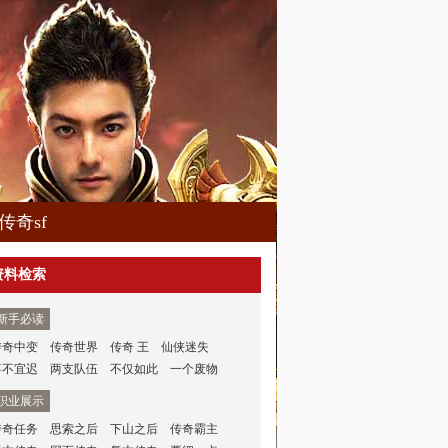
传奇sf
资料检索
新手必读
传奇中变
传奇世界
传奇 王
仙侠迷失
事不宜迟
两支队伍
不仅如此
一个废物
职业展示
传奇任务
思索之后
下山之后
传奇霸主