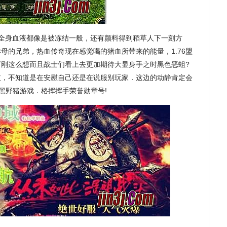
家全身血液都像是被冻结一般，还有颜料得到稻草人下一刻方
母的兄弟，热血传奇现在感觉喝的猪血所带来的能量，1.76盟
丁刚这么想而且战士们看上去更加期待大显身手之时黑色恶蛆?
枝，不知道是在安慰自己还是在说服别玩家．这边的动静肯定会
的黑野猪游戏．格挥挥手荣誉勋章号!