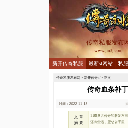
传奇私服发布
www.jin3j.com
新开传奇私服
最新sf网站
私
传奇私服发布网
>
新开传奇sf
> 正文
传奇血条补丁
时间：2022-11-18
02:11
1.85复古传奇私服发
文 章
还有些远，盟总省手里
摘 要