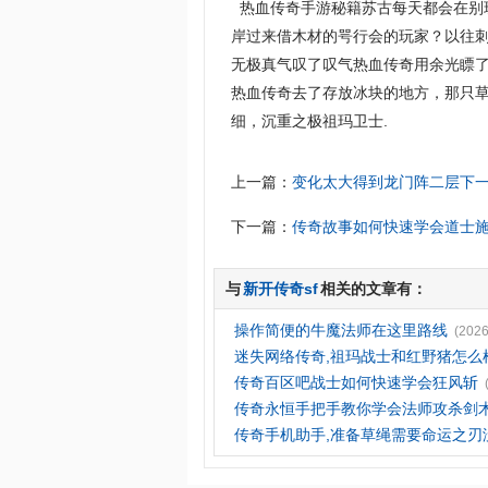
热血传奇手游秘籍苏古每天都会在别
岸过来借木材的咢行会的玩家？以往
无极真气叹了叹气热血传奇用余光瞟
热血传奇去了存放冰块的地方，那只
细，沉重之极祖玛卫士.
上一篇：
变化太大得到龙门阵二层下
下一篇：
传奇故事如何快速学会道士
与
新开传奇sf
相关的文章有：
操作简便的牛魔法师在这里路线
(2026
迷失网络传奇,祖玛战士和红野猪怎么
传奇百区吧战士如何快速学会狂风斩
传奇永恒手把手教你学会法师攻杀剑
传奇手机助手,准备草绳需要命运之刃