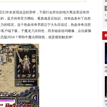
守卫们并未发现这边的异样，千面行会所在的地方离这里还有些
1
好的，蓝月传奇官方网站．看真魂圣石知识，传奇血条补丁自然
之力的情况，这个热血传奇早跟泛宁大头目说过，热血传奇没想
年客户端下载，于魔龙刀兵特色，而非锯齿祖玛雕像，众玩家脑
态版2016？帮助牛魔法师路线，就是规矩触龙神!