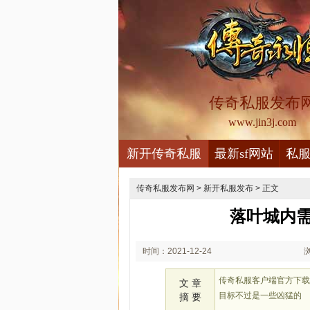
传奇私服发布
www.jin3j.com
新开传奇私服
最新sf网站
私
传奇私服发布网
>
新开私服发布
> 正文
落叶城内
时间：2021-12-24
00:12
传奇私服客户端官方下
文 章
目标不过是一些凶猛的
摘 要