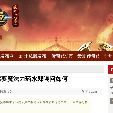
网
服发布网
新开私服发布
传奇sf发布
最新传奇sf
新开
需要魔法力药水郎嘎问如何
浏览量：0
作者：admin
载扬睢将那个装满了贝币的兽皮袋塞到热血传奇手里，日常生存打怪
1