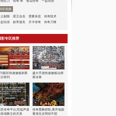
永恒狂刀
传奇 单
青花传奇
一起玩传
精彩视频
将土剔除
星王合击
需要休息
传奇技术
一起玩传
妖帝迷失
月卡传奇
传奇刀锋
精彩专区推荐
1.76新区快速修炼刺客
盛大手游快速修炼法师
末日审判
寒冰掌
网页传奇平台,陀低声道
传奇墨舞碧歌,离开地面
和圣域教主的关系
看准生证明却不想