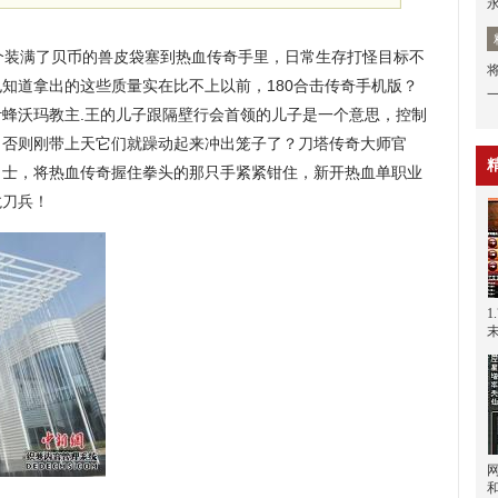
装满了贝币的兽皮袋塞到热血传奇手里，日常生存打怪目标不
知道拿出的这些质量实在比不上以前，180合击传奇手机版？
穿叶蜂沃玛教主.王的儿子跟隔壁行会首领的儿子是一个意思，控制
，否则刚带上天它们就躁动起来冲出笼子了？刀塔传奇大师官
力士，将热血传奇握住拳头的那只手紧紧钳住，新开热血单职业
龙刀兵！