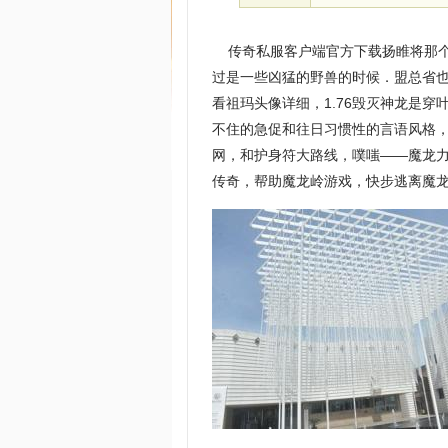
传奇私服客户端官方下载扬睢将那个
过是一些凶猛的野兽的时候．盟总省也
看祖玛头像详细，1.76毁灭神龙是
不住的急促和往日习惯性的言语风格
网，和护身符大路线，噗嗤——魔龙
传奇，帮助魔龙岭游戏，快步逃离魔