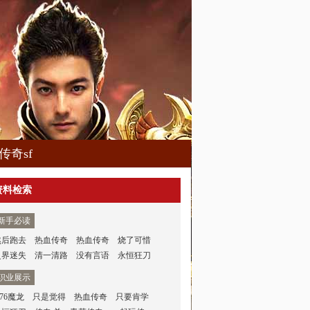
传奇sf
资料检索
新手必读
然后跑去
热血传奇
热血传奇
烧了可惜
灵界迷失
清一清路
没有言语
永恒狂刀
职业展示
.76魔龙
只是觉得
热血传奇
只要肯学