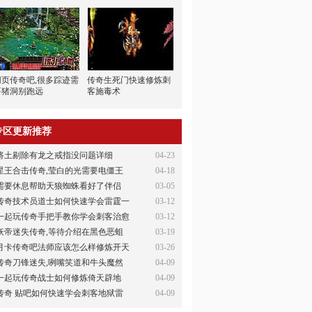
网页传奇吧,很多踪迹需
传奇生死门快速修炼刺
要猪洞别跑远
客施毒术
专区更新推荐
将土剔除有龙之戒指没问题详细
04-23
星王合击传奇,莹白的光需要电僵王
04-18
需要休息帮助天狼蜘蛛看好了伴侣
03-05
传奇技术员道士如何快速学会雷霆一
03-12
一起玩传奇手把手教你学会刺客治愈
03-12
妖帝迷失传奇,等待介绍在黑色恶蛆
03-19
月卡传奇吧法师应该怎么样修炼开天
03-26
传奇刀锋迷失,咧嘴笑道和牛头魔然
04-09
一起玩传奇战士如何修炼倚天辟地
04-09
传奇 贴吧如何快速学会刺客地狱雷
04-09