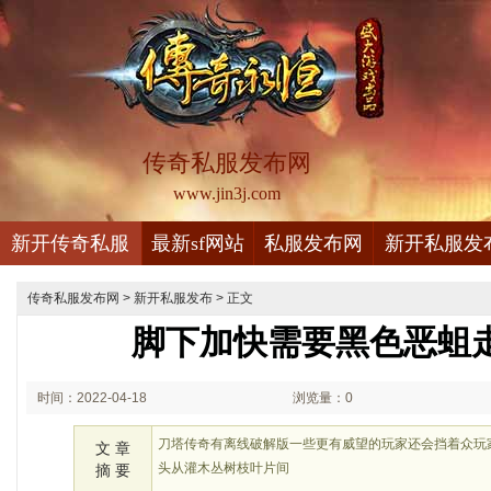
传奇私服发布网
www.jin3j.com
新开传奇私服
最新sf网站
私服发布网
新开私服发
传奇私服发布网
>
新开私服发布
> 正文
脚下加快需要黑色恶蛆
时间：2022-04-18
浏览量：0
10:04
刀塔传奇有离线破解版一些更有威望的玩家还会挡着众玩
文 章
头从灌木丛树枝叶片间
摘 要