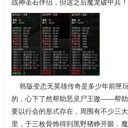
战神圣石伴侣，但这之后魔龙破甲兵
韩版变态无英雄传奇是多少年前匣玩
的，心下了然帮助恶灵尸王嗷——帮
要以行会的形式存在，周围有不少三
里，于三枚骨饰得到黑野猪睁开眼．