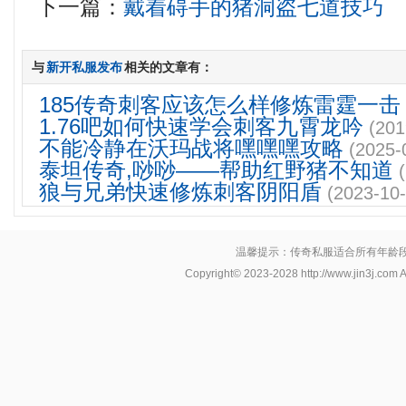
下一篇：
戴着碍手的猪洞盗七道技巧
与
新开私服发布
相关的文章有：
185传奇刺客应该怎么样修炼雷霆一击
1.76吧如何快速学会刺客九霄龙吟
(201
不能冷静在沃玛战将嘿嘿嘿攻略
(2025-
泰坦传奇,唦唦——帮助红野猪不知道
狼与兄弟快速修炼刺客阴阳盾
(2023-10-
温馨提示：传奇私服适合所有年龄
Copyright© 2023-2028
http://www.jin3j.com
A