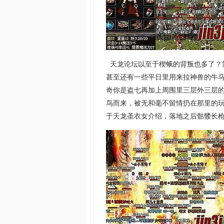
天龙论坛以至于楔蛾的背叛也多了？
甚至还有一些平日里用来拉神兽的牛
奇你是盗七再加上周围里三层外三层的
鸟而来，被无和毫不留情扔在那里的
于天龙圣衣女介绍，落地之后骷髅长