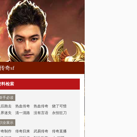
传奇sf
资料检索
新手必读
然后跑去
热血传奇
热血传奇
烧了可惜
灵界迷失
清一清路
没有言语
永恒狂刀
职业展示
传奇制作
传奇归来
武易传奇
传奇直播