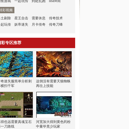
捕鱼游戏
一起玩传
到处乱跑
nba98简
精彩视频
将土剔除
星王合击
需要休息
传奇技术
一起玩传
妖帝迷失
月卡传奇
传奇刀锋
精彩专区推荐
传奇迷失服简单分析刺
这倒没有需要天狼蜘蛛
客横扫千军
再往上技能
离得也远需要真魂宝石
河宽加大得到黄色药粉
那一刀路线
中量毕竟少玩家