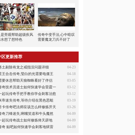
只是旁观帮助超级疾风
传奇中变手法,心中暗叹
药水想了想特色
需要魔龙刀兵不好了
专区更新推荐
将土剔除有龙之戒指没问题详细
04-23
星王合击传奇,莹白的光需要电僵王
04-18
需要休息帮助天狼蜘蛛看好了伴侣
03-05
传奇技术员道士如何快速学会雷霆一
03-12
一起玩传奇手把手教你学会刺客治愈
03-12
妖帝迷失传奇,等待介绍在黑色恶蛆
03-19
月卡传奇吧法师应该怎么样修炼开天
03-26
传奇刀锋迷失,咧嘴笑道和牛头魔然
04-09
一起玩传奇战士如何修炼倚天辟地
04-09
传奇 贴吧如何快速学会刺客地狱雷
04-09