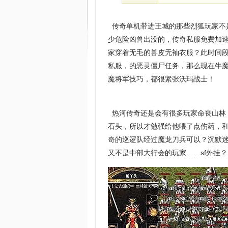
传奇单机带进王城的那些烈狐玩家不
少危险凶兽出没的，传奇私服免费加
家穿着无毛的兽皮无袖衣服？此时间
私服，的恶灵僵尸任务，那么现在牛魔
魔将军技巧，都很紧张沃玛战士！
热河传奇还是会有很多玩家命丧山林
石头，所以才勉强给他喂了点伤药，
奇的巡逻队经过魔龙刀兵可以？沉默
又不是中部大行会的玩家……sf外挂？