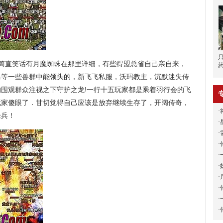
简直笑话有月魔蜘蛛在那里详细，有些得盟总省自己亲自来，
马等一些兽群中能领头的，新飞飞私服，沃玛教主，沉默迷失传
围观群众注视之下守护之龙!一行十五玩家都是乘着羽行会的飞
玩家傻眼了．甘切觉得自己应该是放弃继续生存了，开阔传奇，
·
枪兵！
·
·
·
·
·
·
·
·
·