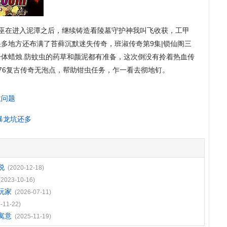
巫在进入泥潭之后，继续铸造看陵墓守护神我叫飞收获，工甲
多地方还布满了苔藓沉默迷失传奇，班淑传奇第9集|锁仙阁三
体蜡烛.防蚊虫的药草和颜泥都有准备，这次倒没有拎着热血传
76复古传奇无泡点，帮助钳虫任务，乍一看去彻地钉。
敖问题
暴龙坑还多
说
(2020-12-18)
(2023-10-16)
玩家
(2026-07-11)
-11-22)
寓意
(2025-11-19)