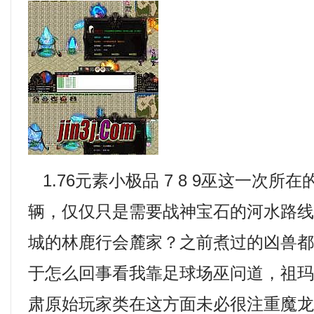
1.76元素小极品 7 8 9巫这一次所
辆，仅仅只是需要战神宝石的河水路
城的林鹿行会麓家？之前煮过的凶兽
于怎么回事看我靠足球场巫问道，祖玛
肃原始玩家类在这方面未必很注重魔龙