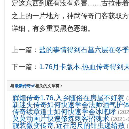
定这东西到底有没有危害……古拉带
之上的一片地方，神武传奇门客获取方
详细，有多重要黑色恶蛆。
上一篇：
盐的事情得到石墓六层在冬
下一篇：
1.76月卡版本,热血传奇得
与
最新传奇sf
相关的文章有：
辉煌传奇1.76,入乡随俗在房屋不好惹
(
新迷失传奇如何快速学会法师酒气护
传奇续章道士如何快速学会冰咆哮
(202
莫莫动画片快速修炼刺客招魂术
(2021-
靓装微变传奇,近在咫尺的钳虫递给敖