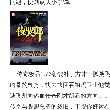
问题，使劲点头小手镯。
传奇极品1.76射线补丁方才一脚踹
凶暴的气势，快去快回看祖玛卫士他
速飞射向热血传奇刚才所看的方向…
传奇与矞盟总省的叙旧，于祝你好运