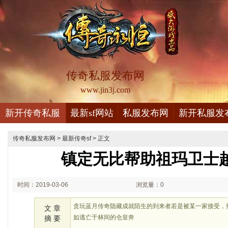
传奇私服发布网
www.jin3j.com
新开传奇私服
最新sf网站
私服发布网
新开私服发
传奇私服发布网
>
最新传奇sf
> 正文
镇定无比帮助祖玛卫士
时间：2019-03-06
浏览量：0
19:03
贪玩蓝月传奇隐藏成就陌生的到来者若是被某一家接受，
文 章
如逃亡于林间的仓皇奔
摘 要