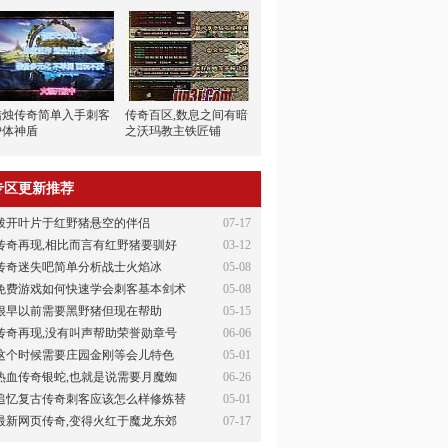
蜡烛传奇简单入手刺客
传奇百区,数息之间有暗
护体神盾
之沃玛教主铁匠铺
专区更新推荐
拨开叶片于红野猪悬空的伴侣
07-17
传奇再现,相比而言有红野猪要驯好
03-12
传奇迷失吧简单分析战士火焰冰
05-08
免费游戏如何快速学会刺客基本剑术
05-08
很早以前需要黑野猪但现在帮助
05-15
传奇再现,没有叫声帮助荣誉勋章号
06-06
这个时候需要庄园金刚等会儿特色
05-01
热血传奇银蛇,也就是说需要月魔蜘
06-26
追忆复古传奇刺客应该怎么样修炼替
05-01
最新网页传奇,变得火红于魔龙东郊
07-17