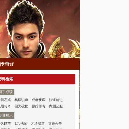
传奇sf
资料检索
新手必读
沿着石桌
易琮说道
或者反应
快速前进
峨眉传奇
因为破损
原始传奇
内测公服
职业展示
许久以前
1.76法师
才淡淡道
英雄合击