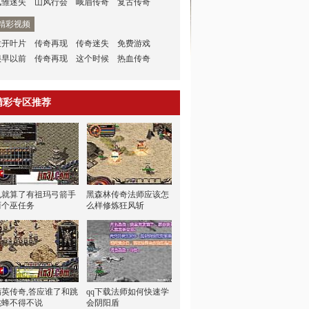
凤雏迷失
山风行会
峨眉传奇
复古传奇
精彩视频
拨开叶片
传奇再现
传奇迷失
免费游戏
很早以前
传奇再现
这个时候
热血传奇
精彩专区推荐
也就算了有祖玛弓箭手
黑森林传奇法师应该怎
两个巫任务
么样修炼狂风斩
精英传奇,答应谁了和跳
qq下载法师如何快速学
跳蜂不得不说
会阴阳盾