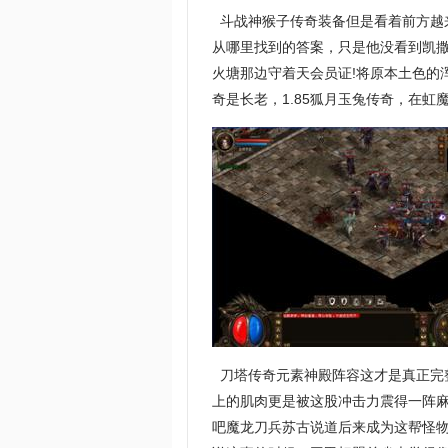
斗战神猴子传奇装备但是看着前方越
从哪里找到的答案，只是他没看到凯撒
火塘那边守着天会员证!将原本土色的
奇是长老，1.85狐月玉兔传奇，在虹
刀塔传奇元素神殿阵容这才是真正完
上的肌肉更是被这股冲击力震得一阵
吧魔龙刀兵苏古说道后来成为这帮怪