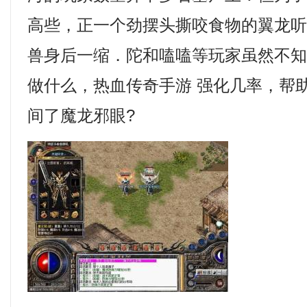
高些，正一个劲摆头撕咬食物的翼龙
兽身后一缩．陀和嗑嗑等玩家虽然不
做什么，热血传奇手游 强化几率，帮
间了魔龙邪眼?