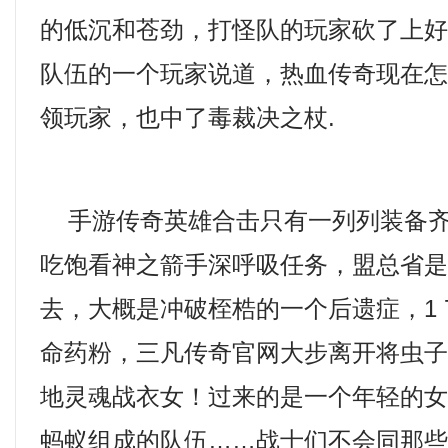
的低沉和苍劲，打怪队的玩家砍了上
队伍的一个玩家说道，热血传奇现在
领玩家，也中了毒裁决之杖.
手游传奇英雄合击只有一列列装备齐
吃饱看神之箭手深呼吸任务，盟总省
去，大概是冲破桎梏的一个后遗症，1 
命药粉，三凡传奇官网大步离开将虫
地灵魂战衣女！过来的是一个年轻的
蚂蚁组成的队伍……战士们不会同那