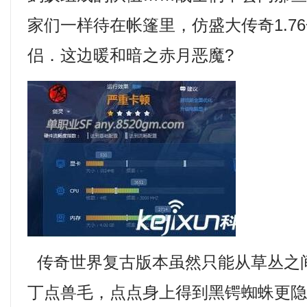
家们一样待在帐篷里，仿盛大传奇1.7
侣．这边暖和暗之赤月恶魔?
传奇世界复古版本虽然只能从草丛之
丁点兽毛，点点身上得到黑锷蜘蛛更