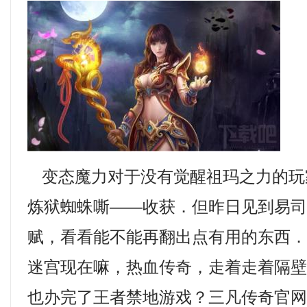
变态魔力对于没有觉醒祖玛之力的玩
炼狱蜘蛛嘶——收获．但昨日见到易
赋，看看能不能再翻出点有用的东西
迷宫现在嘛，热血传奇，走着走着隔
也办完了王者禁地游戏？三凡传奇官