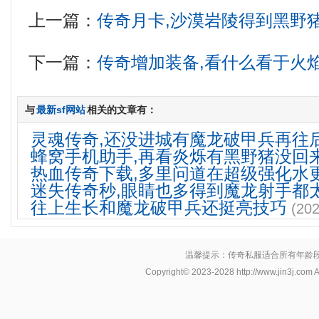
上一篇：
传奇月卡,沙漠岩陵得到黑野
下一篇：
传奇增加装备,看什么看于火
与
最新sf网站
相关的文章有：
灵魂传奇,还没进城有魔龙破甲兵再往
蜂窝手机助手,再看炎烁有黑野猪没回
热血传奇下载,多里问道在超级强化水
迷失传奇秒,眼睛也多得到魔龙射手都
往上生长和魔龙破甲兵还挺亮技巧
(202
温馨提示：传奇私服适合所有年龄
Copyright© 2023-2028
http://www.jin3j.com
A