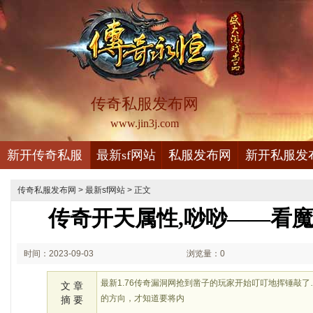
传奇私服发布网
www.jin3j.com
新开传奇私服
最新sf网站
私服发布网
新开私服发
传奇私服发布网
>
最新sf网站
> 正文
传奇开天属性,唦唦——看
时间：2023-09-03
浏览量：0
18:09
最新1.76传奇漏洞网抢到凿子的玩家开始叮叮地挥锤敲
文 章
的方向，才知道要将内
摘 要