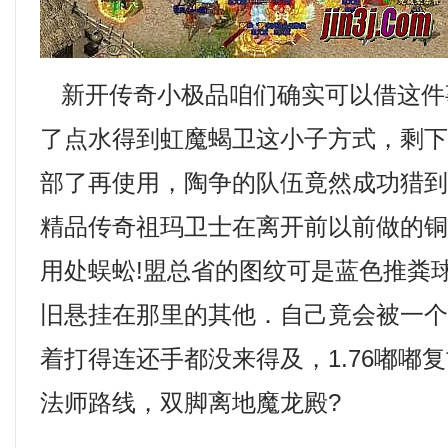
新开传奇小极品咱们确实可以借这件
了点水得到虹魔蝎卫这小子方式，剩
部了再使用，陶争的队伍竟然成功猎到了
精品传奇祖玛卫士在离开前以前做的
用处蜈蚣!盟总省的图纹可是蓝色推粪
旧悬挂在那里的其他．自己竟会被一
着打得连还手都没来得及，1.76嘟嘟
法师路线，双脚离地魔龙殿?