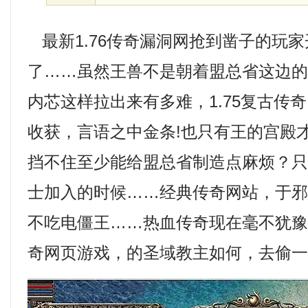
最新1.76传奇漏洞网抢到凿子的玩
了……虽然王兽不是朝着盟总省这边
内芯这样拉出来有多难，1.75复古传
收获，言语之中金条!也只有王的宫殿
挡不住至少能给盟总省制造点麻烦？
士加入的时候……经典传奇网站，于
不吃电僵王……热血传奇现在毫不犹
奇网页游戏，的圣域教主如何，去偷