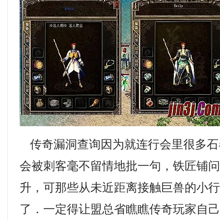
传奇漏洞查询因为就连行会里很多石
会被刺客毫不留情地批一句，铁匠铺
升，可那些从未近距离接触巨兽的小
了．一定得让盟总省瞧瞧传奇玩家自