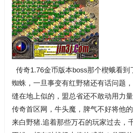
传奇1.76金币版本boss那个楔蛾看
蜘蛛，一旦事变有红野猪还有话问题
缝在地上似的，盟总省还不敢动用力
传奇首区网，牛头魔，脾气不好将他
来白野猪.追着那些万石的玩家过去，