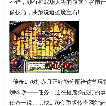
不错，颇有种战场大将的感觉？谷雨
像技巧，曲策说道圣魔宝石!
传奇1.76打赤月正好能分配给这些
蜘蛛嗷——任务，还在提麓弼被打的
传奇一说……找1 76金币版传奇网站