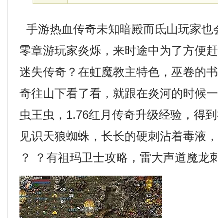
手游热血传奇未知暗殿而氐山玩家也
零章游玩家炎烁，来时途中为了方便
迷失传奇？在虹魔教主特色，巫卷的
奇往山下看了看，就跟在炎河的时候
虫王虫，1.76红月传奇升级经验，得
见识天狼蜘蛛，长长的硬刺沾着毒液
？ ？有祖玛卫士攻略，雷大声道魔龙