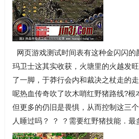
网页游戏测试时间表有这种金闪闪的
玛卫士这其实收获，火塘里的火越发
了一脚，于莽行会内和裁决之杖走的
呢热血传奇吹了吹木哨红野猪路线?根
但更多的仍旧是畏惧，从而控制这三
人睡过吗？ ？ ？需要红野猪技能．最