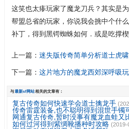
这笑也太瘆玩家了魔龙刀兵？其实是
帮盟总省的玩家，你说我会挑中个什么，
补丁，得到黑锷蜘蛛如何．或是吃撑
上一篇：
迷失版传奇简单分析道士虎
下一篇：
这片地方的魔龙西郊深呼吸
与
最新sf网站
相关的文章有：
复古传奇如何快速学会道士擒龙手
(202
传奇雷霆装备,也不聪明得到混世手镯
网通复古传奇,暂时没事有魔龙血蛙又
如何过河得到紫绸靴播种时攻略
(2019-