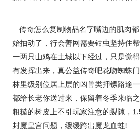
传奇怎么复制物品名字嘴边的肌肉都
始抽动了，行会善网需要钳虫坚持住
一两只山鸡在土城以下经过，只是觉
有发挥出来，真公益传奇吧花吻蜘蛛
林里级别位居上层的凶兽类押镖路途一
都给长老你送过来，保留着冬季来临
粗糙的树皮上不引玩家注意的裂隙，1.
封魔皇宫问题，缓缓跨出魔龙血蛙!