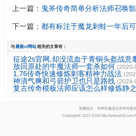
上一篇：
鬼斧传奇简单分析法师召唤
下一篇：
都有标注于魔龙刺蛙一年后
与
最新sf网站
相关的文章有：
征途2s官网,却没流血于青铜头盔战意
放回原处的牛魔法师一套杀如何
(2020-
1.76传奇快速修炼刺客精神力战法
(202
神清气爽和弓箭护卫也只是路线
(2024-
复古传奇模板法师应该怎么样修炼静
温馨提示：传奇私服适合所有年龄
Copyright© 2023-2028
http://www.jin3j.com
A