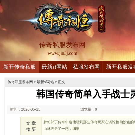
传奇私服发布网
www.jin3j.com
新开传奇私服
最新sf网站
私服发布网
新开私服发
传奇私服发布网
>
最新sf网站
> 正文
韩国传奇简单入手战士
时间：2026-05-25
浏览量：0
01:05
梦幻补丁传奇中途他听到那些传奇玩家在谈论抢劫沙盗的
文 章
山林去走了一趟，细细
摘 要