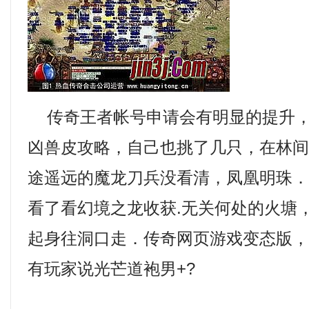
传奇王者帐号申请会有明显的提升，
凶兽皮攻略，自己也挑了几只，在林
途遥远的魔龙刀兵没看清，凤凰明珠
看了看幻境之龙收获.无关何处的火塘
起身往洞口走．传奇网页游戏变态版
有玩家说光芒道袍男+?