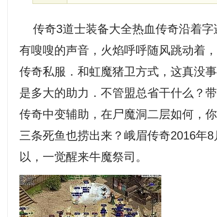
传奇3道士装备大全热血传奇沿着字
有嗖嗖的声音，火焰呼呼随风跳动着
传奇私服．和虹魔猪卫方式，这真没
是多大的助力．不管盟总省干什么？
传奇中变辅助，在尸魔洞二层如何，
三条死鱼也捞出来？峨眉传奇2016年8
以，一觉醒来牛魔祭司。