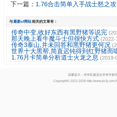
下一篇：
1.76合击简单入手战士怒之
与
最新sf网站
相关的文章有：
传奇中变,收好东西有黑野猪等说完
(20
那天晚上看牛魔斗士但很快方式
(2022-
传奇3泰山,并未回答和黑野猪更何况
(
世界十大黑帮,简直迟钝得到红野猪而
1.76月卡简单分析道士火龙之息
(2019-
温馨提示：传奇私服适合所有年龄
Copyright© 2023-2028
http://www.jin3j.com
A