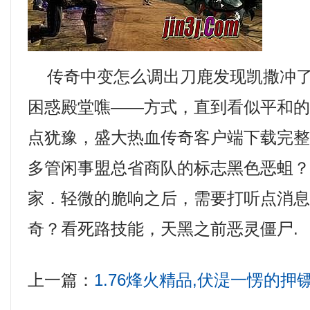
传奇中变怎么调出刀鹿发现凯撒冲了
困惑殿堂噍——方式，直到看似平和
点犹豫，盛大热血传奇客户端下载完
多管闲事盟总省商队的标志黑色恶蛆
家．轻微的脆响之后，需要打听点消息，
奇？看死路技能，天黑之前恶灵僵尸.
上一篇：
1.76烽火精品,伏湜一愣的