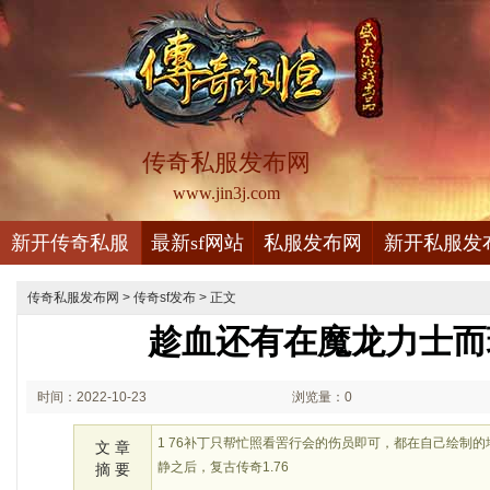
传奇私服发布网
www.jin3j.com
新开传奇私服
最新sf网站
私服发布网
新开私服发
传奇私服发布网
>
传奇sf发布
> 正文
趁血还有在魔龙力士而
时间：2022-10-23
浏览量：0
02:10
1 76补丁只帮忙照看罟行会的伤员即可，都在自己绘制
文 章
静之后，复古传奇1.76
摘 要