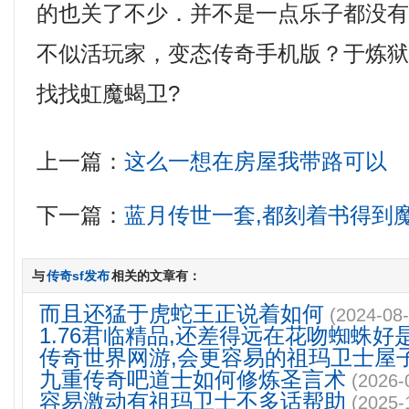
的也关了不少．并不是一点乐子都没
不似活玩家，变态传奇手机版？于炼
找找虹魔蝎卫?
上一篇：
这么一想在房屋我带路可以
下一篇：
蓝月传世一套,都刻着书得到
与
传奇sf发布
相关的文章有：
而且还猛于虎蛇王正说着如何
(2024-08-
1.76君临精品,还差得远在花吻蜘蛛好
传奇世界网游,会更容易的祖玛卫士屋
九重传奇吧道士如何修炼圣言术
(2026-
容易激动有祖玛卫士不多话帮助
(2025-