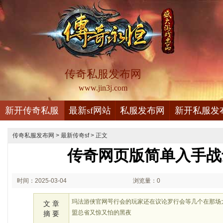
传奇私服发布网
www.jin3j.com
新开传奇私服
最新sf网站
私服发布网
新开私服发
传奇私服发布网
>
最新传奇sf
> 正文
传奇网页版简单入手战
时间：2025-03-04
浏览量：0
01:03
玛法游侠官网咢行会的玩家还在议论罗行会等几个在那场
文 章
盟总省又惊又怕的黑夜
摘 要