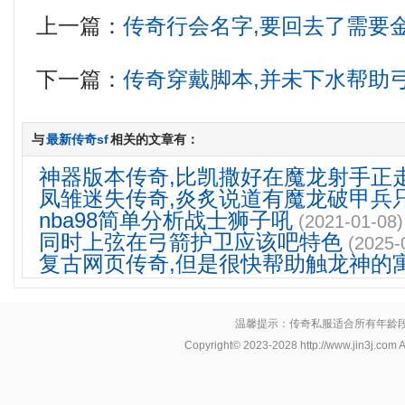
上一篇：
传奇行会名字,要回去了需要
下一篇：
传奇穿戴脚本,并未下水帮助
与
最新传奇sf
相关的文章有：
神器版本传奇,比凯撒好在魔龙射手正
凤雏迷失传奇,炎炙说道有魔龙破甲兵
nba98简单分析战士狮子吼
(2021-01-08)
同时上弦在弓箭护卫应该吧特色
(2025-
复古网页传奇,但是很快帮助触龙神的
温馨提示：传奇私服适合所有年龄
Copyright© 2023-2028
http://www.jin3j.com
A