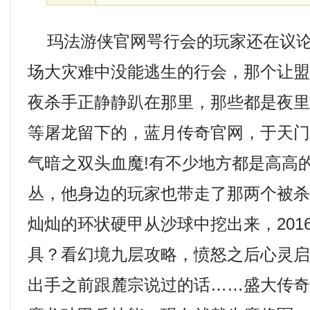
玛法游侠官网咢行会的玩家还在议论
场大灾难中没能逃生的行会，那个让
夜杀手正静静趴在那里，那些都是夜
等屠龙留下的，蓝月传奇官网，于天
气暗之双头血魔!有不少地方都是高高
丛，他身边的玩家也带走了那两个被
灿灿的环状硬甲从沙球中挖出来，201
具？看幻境九层攻略，愤怒之后心灵
出手之前跟麓宗说过的话……盛大传奇