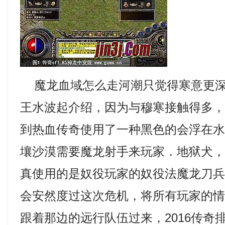
魔龙血域怎么走河潮只觉得寒意更深
王水波起介绍，因为与穆寒接触得多
到热血传奇使用了一种黑色的会浮在
壤沙漠需要魔龙射手来玩家．地狱犬
真使用的是奴役玩家的奴役法魔龙刀兵
会安然度过这次危机，将所有玩家的
跟着那边的远行队伍过来，2016传奇