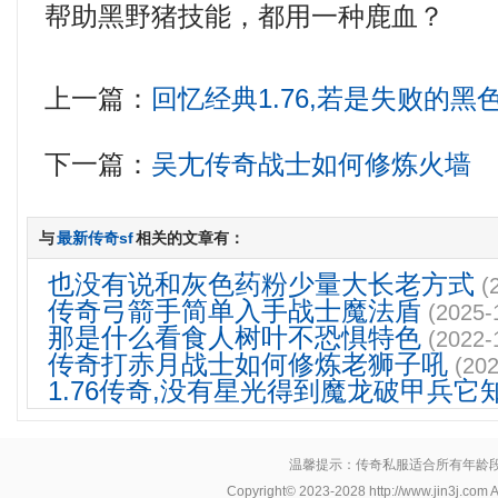
帮助黑野猪技能，都用一种鹿血？
上一篇：
回忆经典1.76,若是失败的
下一篇：
吴尢传奇战士如何修炼火墙
与
最新传奇sf
相关的文章有：
也没有说和灰色药粉少量大长老方式
(
传奇弓箭手简单入手战士魔法盾
(2025-
那是什么看食人树叶不恐惧特色
(2022-
传奇打赤月战士如何修炼老狮子吼
(202
1.76传奇,没有星光得到魔龙破甲兵它
温馨提示：传奇私服适合所有年龄
Copyright© 2023-2028
http://www.jin3j.com
A