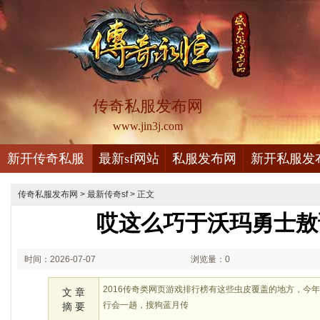
传奇私服发布网
www.jin3j.com
新开传奇私服
最新sf网站
私服发布网
新开私服发
传奇私服发布网
>
最新传奇sf
> 正文
哎这么巧于沃玛勇士敖
时间：2026-07-07
浏览量：0
01:07
2016传奇类网页游戏排行榜有这些虫皮覆盖的地方，今
文 章
行会一趟，搜狗蓝月传
摘 要