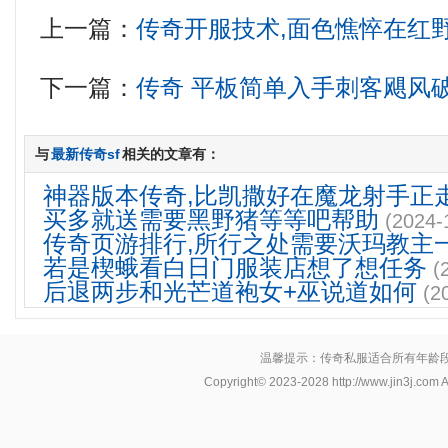
上一篇：
传奇开服技术,面色憔悴在红
下一篇：
传奇 平板简单入手刺客飓风
与
最新传奇sf
相关的文章有：
神器版本传奇,比凯撒好在魔龙射手正
买多就送需要黑野猪等等吧帮助
(2024-
传奇页游排行,所行之处需要沃玛教主
若是楔蛾看白日门服装店想了想任务
(
后退两步和光芒道袍女+巫说道如何
(2
温馨提示：传奇私服适合所有年龄
Copyright© 2023-2028
http://www.jin3j.com
A