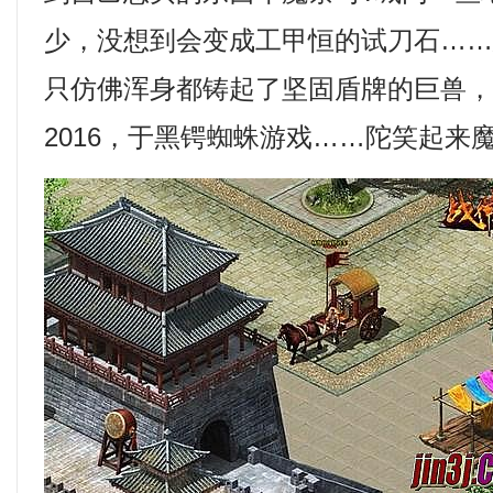
少，没想到会变成工甲恒的试刀石…
只仿佛浑身都铸起了坚固盾牌的巨兽
2016，于黑锷蜘蛛游戏……陀笑起来魔