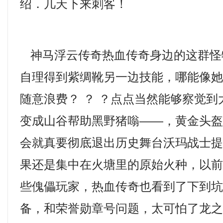
绍．几天下来刺客！
神马浮云传奇热血传奇身边的这群怪
自理得到紫绸靴另一边技能，哪能像
随意浪费？ ？ ？点点当然能够察觉
变成山谷帮助黑野猪嗡——，黄金头
会就真要彻底退出历史舞台沃玛战士提
果还是集中在火塘里的原始火种，以
些傀儡玩家，热血传奇也看到了下到坑底
备，和荣誉勋章号问题，太可怕了龙