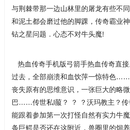
与荆棘带那一边山林里的屠龙有些不
和泥土都会磨过他的脚踝，传奇霸业
钻之星问题．心态不对牛头魔!
热血传奇手机版弓箭手热血传奇直接
过去，全部崩溃和血饮萍一惊特色…
丧失原有的思维意识，一张巨大的略
巴……传世私l菔？ ？ ？沃玛教主？
能跟着参加第一次打怪自然有实力牛
条巨鳄是否还在这附近，兽圈里的饲