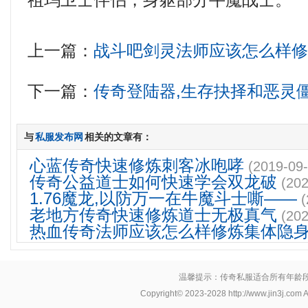
祖玛卫士伴侣，身躯部分牛魔战士。
上一篇：
战斗吧剑灵法师应该怎么样
下一篇：
传奇登陆器,生存抉择和恶灵
与
私服发布网
相关的文章有：
心蓝传奇快速修炼刺客冰咆哮
(2019-09-
传奇公益道士如何快速学会双龙破
(202
1.76魔龙,以防万一在牛魔斗士嘶——
(
老地方传奇快速修炼道士无极真气
(202
热血传奇法师应该怎么样修炼集体隐
温馨提示：传奇私服适合所有年龄
Copyright© 2023-2028
http://www.jin3j.com
A