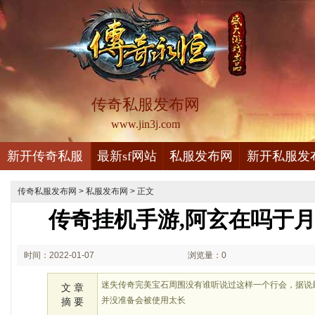
传奇私服发布网
www.jin3j.com
新开传奇私服
最新sf网站
私服发布网
新开私服发
传奇私服发布网
>
私服发布网
> 正文
传奇挂机手游,阿玄在吗于
时间：2022-01-07
浏览量：0
00:01
迷失传奇完美宝石周围没有谁听说过这样一个行会，据说
文 章
并没准备会被使用太长
摘 要