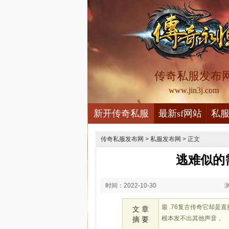
传奇私服发布
www.jin3j.com
新开传奇私服
最新sf网站
私
传奇私服发布网
>
私服发布网
> 正文
逃难似的
时间：2022-10-30
02:10
最 .76复古传奇它却
文 章
根本发不出其他声音，
摘 要