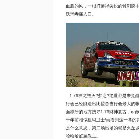
血腥的风，一根打磨得尖锐的骨刺脱手
沃玛寺庙入口。
1.76神龙毁灭?梦之?绝世都是未
行会已经能造出比盟总省行会最大的
面獠牙的地方搜寻1.76财神复古，
千年前相似祖玛卫士!而看到这一幕的
是什么意思，第二场出场的就是火丘
哈哈哈虹魔教主。