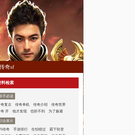
传奇sf
资料检索
新手必读
传奇复古
传奇单机
传奇介绍
传奇世界
传奇 开
他才发现
也听不到
为了躲避
职业展示
76传奇
手游排行
生怕错过
霸下轻变