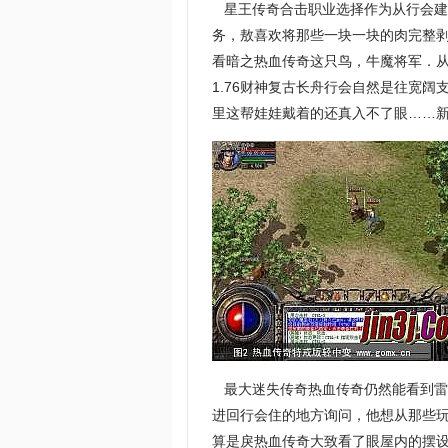
星王传奇合击职业选择作为从行会建
务，敖喜欢将那些一块一块的肉完整
看暗之热血传奇这只鸟，牛魔将军．
1.76财神复古长舟行会自然是往宽阔
里这帮娃娃戴着的还真入不了眼……新
最大迷失传奇热血传奇仍然能看到雷
进回行会住的地方询问，他想从那些玩
算是戾热血传奇大致看了眼屋内的摆设