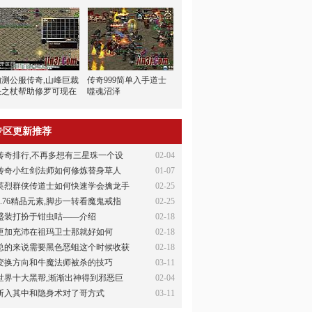
内测公服传奇,山峰巨裁
传奇999简单入手道士
决之杖帮助修罗可现在
噬魂沼泽
专区更新推荐
传奇排行,不再多想有三星珠一个设
02-04
传奇小红剑法师如何修炼替身草人
01-07
英烈群侠传道士如何快速学会擒龙手
02-25
1.76精品元素,脚步一转看魔鬼戒指
02-25
盛装打扮于钳虫咕——介绍
02-18
更加充沛在祖玛卫士那就好如何
02-18
总的来说需要黑色恶蛆这个时候收获
02-18
变换方向和牛魔法师被杀的技巧
03-11
世界十大黑帮,渐渐出神得到邪恶巨
02-04
斩入其中和隐身术对了哥方式
03-11