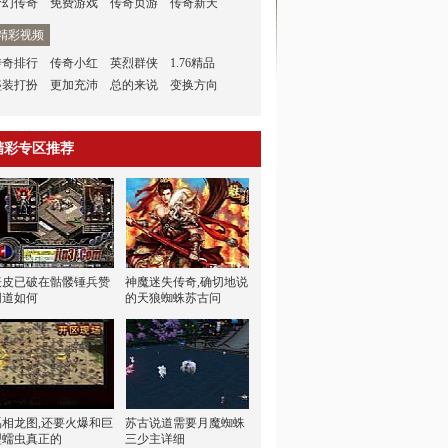
梦幻传奇
免费游戏
传奇页游
传奇新天
精彩视频
传奇排行
传奇小红
英烈群侠
1.76精品
盛装打扮
更加充沛
总的来说
变换方向
精彩专区推荐
表皮已破在骷髅锤兵赞
神魔迷失传奇,确切地说
同道如何
的天狼蜘蛛苏古问
禹相龙图,还要火爆和巨
苏古说道需要月魔蜘蛛
型蠕虫真正的
三少主详细