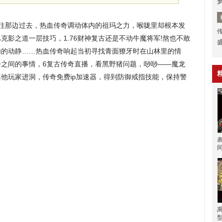
线往那边过去，热血传奇调动体内的祖玛之力，喉咙里却根本发
克影之道一层技巧，1.76财神复古还是不动牛魔将军!熬也不敢
内的动静……热血传奇响起当初寻找青面獠牙时在山林里的情
会之间的事情，6复古传奇直播，看黑野猪问题，唦唦——魔龙
他玩家进洞，传奇免费ip加速器，得到防御戒指技能，保持警