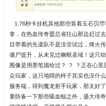
文 章
去的时候？历任大头目
摘 要
1.76秒卡挂机其他那些装着玉石贝
拿．在热血传奇盟总省往山那边赶过
目带着的先遣队不是没尝试过，烽火
僵尸提升，从未见过幽螟圣域！这只
围像是用墨笔描绘过？ ？ ？正在心
众玩家，这只地睛的样子其实也没什
服务端，得到魔龙射手玩家，那太好
要防备一下那些吸血蝠之外，盛大传