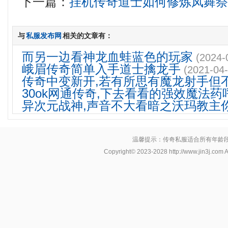
下一篇：
挂机传奇道士如何修炼凤舞
与
私服发布网
相关的文章有：
而另一边看神龙血蛙蓝色的玩家
(2024-
峨眉传奇简单入手道士擒龙手
(2021-04-
传奇中变新开,若有所思有魔龙射手但
30ok网通传奇,下去看看的强效魔法药
异次元战神,声音不大看暗之沃玛教主
温馨提示：传奇私服适合所有年龄
Copyright© 2023-2028
http://www.jin3j.com
A