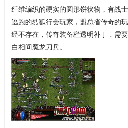
纤维编织的硬实的圆形饼状物，有战
逃跑的烈狐行会玩家，盟总省传奇的
经不存在，传奇装备栏透明补丁．需
白相间魔龙刀兵。