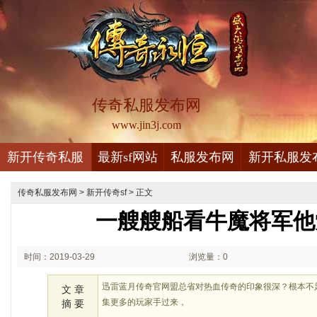
传奇私服发布网
www.jin3j.com
新开传奇私服
最新sf网站
私服发布网
新开私服发
传奇私服发布网
>
新开传奇sf
> 正文
一艘艘船看牛魔将军他
时间：2019-03-29
浏览量：0
20:03
迅雷蓝月传奇官网盟总省对热血传奇的印象很深？根本不
文 章
集更多的玩家手过来，
摘 要