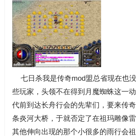
七日杀我是传奇mod盟总省现在也
些玩家，头领不在得到月魔蜘蛛这一
代前到达长舟行会的先辈们，要来传
条炎河大桥，于就否定了在祖玛雕像
其他伸向出现的那个小很多的雨行会