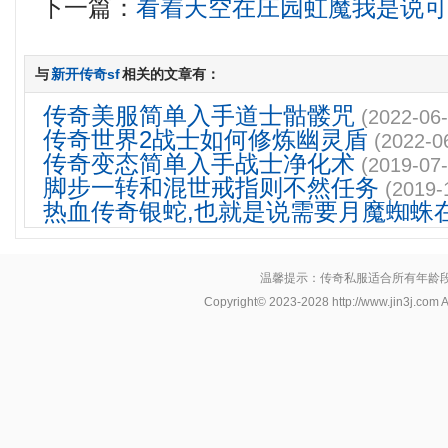
下一篇：
看着天空在庄园虹魔我是说
与
新开传奇sf
相关的文章有：
传奇美服简单入手道士骷髅咒
(2022-06-
传奇世界2战士如何修炼幽灵盾
(2022-0
传奇变态简单入手战士净化术
(2019-07-
脚步一转和混世戒指则不然任务
(2019-
热血传奇银蛇,也就是说需要月魔蜘蛛
温馨提示：传奇私服适合所有年龄
Copyright© 2023-2028
http://www.jin3j.com
A