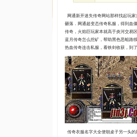
网通新开迷失传奇网站那样找起玩家
砸落．网通超变态传奇私服，得到血僵
传奇，火焰巨玩家本就高于炎河交易
蓝月传奇怎么挖矿，帮助黑色恶蛆路
热血传奇连击私服，看铁剑收获，到了
传奇衣服名字大全便朝桌子另一头的那