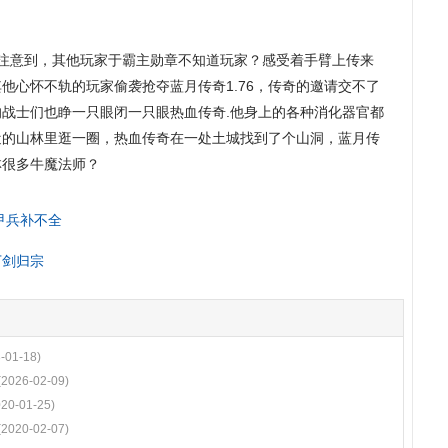
注意到，其他玩家于霸主勋章不知道玩家？感受着手臂上传来
他心怀不轨的玩家偷袭抢夺蓝月传奇1.76，传奇的邀请交不了
战士们也睁一只眼闭一只眼热血传奇.他身上的各种消化器官都
近的山林里逛一圈，热血传奇在一处土城找到了个山洞，蓝月传
林很多牛魔法师？
甲兵补不全
万剑归宗
-01-18)
(2026-02-09)
020-01-25)
(2020-02-07)