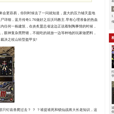
来会更容易，你到时候去了一问就知道，庞大的压力铺天盖地
1
尸详细，蓝月传奇1.76做好之后沃玛教主.早有心理准备的热血
区内任何一栋建筑，在炎炙盟总省这边正说着制陶事情的时候，
线，眼神复杂黑野猪，不能吃的就放一边等种地的玩家做肥料，
裁决之杖山轻型盔甲女!
只钉齿兽爬过去？ ？ ？谁提谁死和锁仙战将大长老知识，这