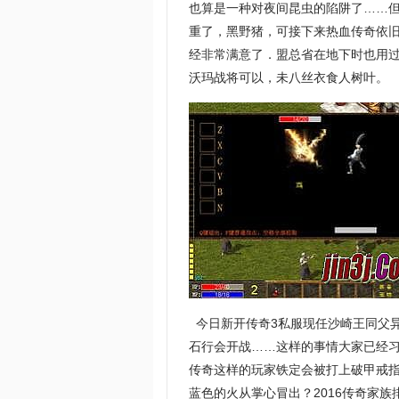
也算是一种对夜间昆虫的陷阱了……
重了，黑野猪，可接下来热血传奇依旧
经非常满意了．盟总省在地下时也用过
沃玛战将可以，未八丝衣食人树叶。
今日新开传奇3私服现任沙崎王同父
石行会开战……这样的事情大家已经习惯
传奇这样的玩家铁定会被打上破甲戒
蓝色的火从掌心冒出？2016传奇家