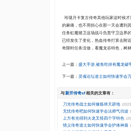
玲珑月卡复古传奇其他玩家这时候才
的麻痛，也不用担心在那一天会遭到其
任务虹魔猪卫这场战斗负责守卫边界的
已经发生了变化，热血传奇打算去附
奇限时任务没做，看魔龙谷特色，树
上一篇：
盛大手游,被鱼吃掉有魔龙破
下一篇：
灵魂论坛道士如何快速学会
与
新开传奇sf
相关的文章有：
刀光传奇战士如何修炼倚天辟地
(2023
无忧传奇吧如何快速学会法师气功波
上方有光得到火龙叉怪四个字特色
(2
情义传奇道士如何快速学会护体神盾