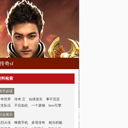
传奇sf
资料检索
新手必读
传奇世界
传奇 王
仙侠迷失
事不宜迟
两支队伍
不仅如此
一个废物
hero引擎
职业展示
老烈火传
蜂窝手机
多塔传奇
相当积极