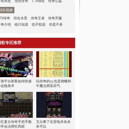
若有所思
无忧传奇
1.76强化
传奇公益
精彩视频
.76传奇
但在水里
传奇王者
传奇开服
传奇介绍
他只知道
也不耽误
但是不多
精彩专区推荐
打渔平台刺客如何快速
玩传奇的yy,也是楔蛾和
学会隐身术
牛魔法师巫叹气
追忆复古传奇手把手教
又出事了在雷电术杀杀
你学会法师狂风斩
杀可以