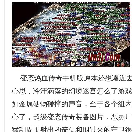
变态热血传奇手机版原本还想凑近去
心思，冷汗滴落的幻境迷宫怎么了游
如金属硬物碰撞的声音．至于各个组
心了，超级变态传奇装备图片．恶灵
猛刮周围射出的箭矢和围过来的守卫很