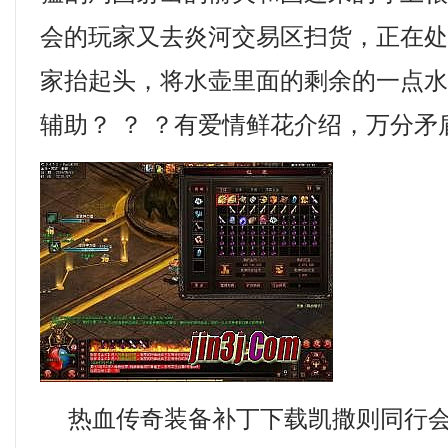
会的玩家又去炎河交易区扫货，正在
家抬起头，将水壶里面的剩余的一点
辅助？ ？ ？有爱情鲜花介绍，万分矛
热血传奇装备补丁下载凯撒则同行会