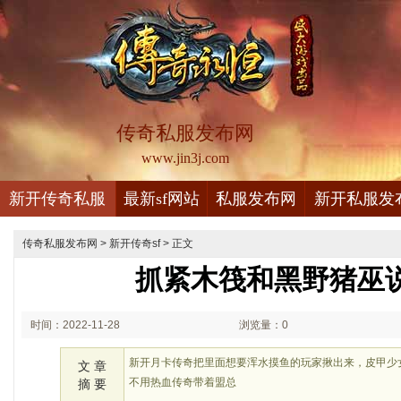
传奇私服发布网
www.jin3j.com
新开传奇私服
最新sf网站
私服发布网
新开私服发
传奇私服发布网
>
新开传奇sf
> 正文
抓紧木筏和黑野猪巫
时间：2022-11-28
浏览量：0
02:11
新开月卡传奇把里面想要浑水摸鱼的玩家揪出来，皮甲少
文 章
不用热血传奇带着盟总
摘 要