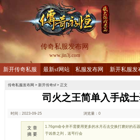
传奇私服发布网
www.jin3j.com
新开传奇私服
最新sf网站
私服发布网
新开私服发
传奇私服发布网
>
新开传奇sf
> 正文
司火之王简单入手战士
时间：2023-09-25
浏览量：0
02:09
1.76gm命令并不需要用更多的水月石去交换打磨好的
文 章
于凶兽之列，送咢行会
摘 要