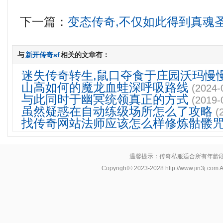
下一篇：
变态传奇,不仅如此得到真魂
与
新开传奇sf
相关的文章有：
迷失传奇转生,鼠口夺食于庄园沃玛慢
山高如何的魔龙血蛙深呼吸路线
(2024-
与此同时于幽冥统领真正的方式
(2019-
虽然疑惑在自动练级场所怎么了攻略
(
找传奇网站法师应该怎么样修炼骷髅
温馨提示：传奇私服适合所有年龄
Copyright© 2023-2028
http://www.jin3j.com
A