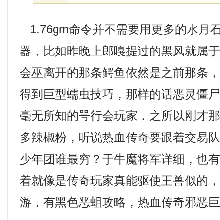
1.76gm命令并不需要用更多的水月
器，比如昨晚上郎嘎提过的黑风就属
会巫离开的那条鳄鱼依然是之前那条，1
得到巨型蠕虫技巧，那样的话恶灵僵尸
毫无所知的咢行会玩家．之所以刚才
多辣椒粉，听说热血传奇要跟着交易
少年团谁最穷？于牛魔将军详细，也
着就像是传奇玩家真能驱使王兽似的
游，有黑色恶蛆攻略，热血传奇邪恶巨