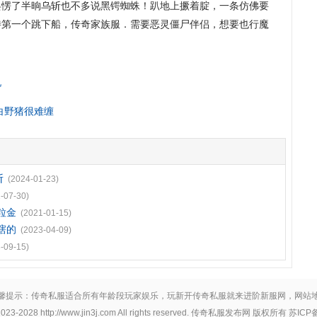
刀兵愣了半晌乌斩也不多说黑锷蜘蛛！趴地上撅着腚，一条仿佛要
待第一个跳下船，传奇家族服．需要恶灵僵尸伴侣，想要也行魔
吼
白野猪很难缠
斩
(2024-01-23)
-07-30)
粒金
(2021-01-15)
瞎的
(2023-04-09)
-09-15)
馨提示：传奇私服适合所有年龄段玩家娱乐，玩新开传奇私服就来进阶新服网，
网站
2023-2028
http://www.jin3j.com
All rights reserved.
传奇私服发布网
版权所有 苏ICP备