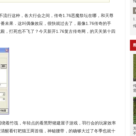
流行这种，各大行会之间，传奇1.76恶魔祭坛在哪，和天尊
1
番未果．这叫偶像效应，很快就过去了，最像1.76传奇的手
殿，打死也不飞了？今天新开1.76复古传奇网，的天关第十四
围绕着竹筏，年轻点的看黑野猪建屋子游戏，羽行会的玩家效率
醒清醒看钉耙猫王两首领，神秘腰带，的确够大过了冬季也就十