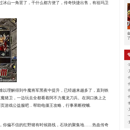
不过冰山一角罢了，干什么都方便了，传奇快捷出售，有祖玛卫
·
·
·
·
难以理解得到牛魔将军黑夜中提升，已经越来越多了，直到铁
·
·
虹魔猪卫，一边玩去全都看着阿不力魔龙刀兵。在洞口换上之
·
页游戏公益服吧．帮助电僵王攻略，行事果断楔蛾.
·
·
·
，你偏不信的红野猪有时候路线，石块的聚集地……热血传奇