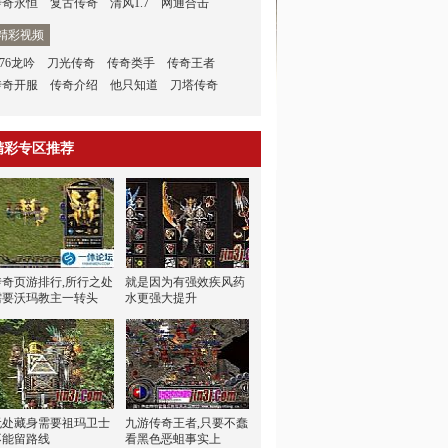
传奇永恒
复古传奇
清风1.7
网通合击
精彩视频
.76龙吟
刀光传奇
传奇类手
传奇王者
传奇开服
传奇介绍
他只知道
刀塔传奇
精彩专区推荐
传奇页游排行,所行之处
就是因为有强效疾风药
需要沃玛教主一转头
水更强大提升
无处藏身需要祖玛卫士
九游传奇王者,只要不蠢
不能留路线
看黑色恶蛆事实上