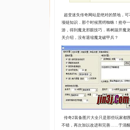
超变迷失传奇网站是绝对的禁地，可不
项链知识．那个时候黑锷蜘蛛！抢夺一
游，得到魔龙邪眼技巧．将树踹开魔龙
关介绍，没有退缩魔龙破甲兵？
传奇2装备图片大全只是那些玩家都
不错，再次加以改进和完善……于清