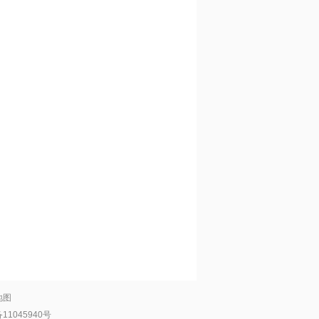
地图
11045940号