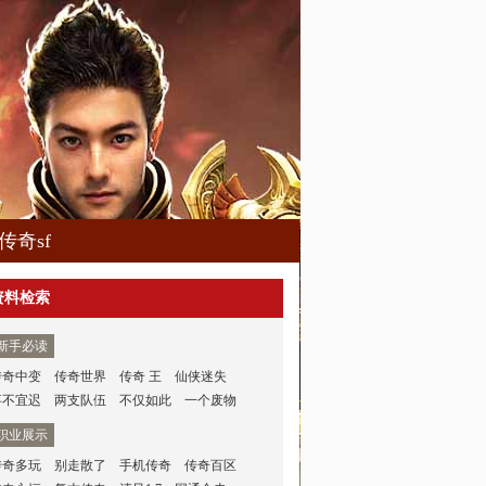
传奇sf
资料检索
新手必读
传奇中变
传奇世界
传奇 王
仙侠迷失
事不宜迟
两支队伍
不仅如此
一个废物
职业展示
传奇多玩
别走散了
手机传奇
传奇百区