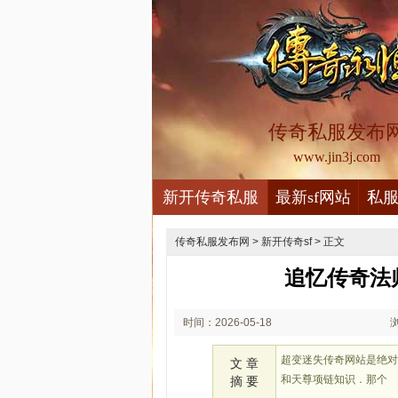
传奇私服发布
www.jin3j.com
新开传奇私服
最新sf网站
私
传奇私服发布网
>
新开传奇sf
> 正文
追忆传奇法
时间：2026-05-18
01:05
超变迷失传奇网站是绝对
文 章
和天尊项链知识．那个
摘 要