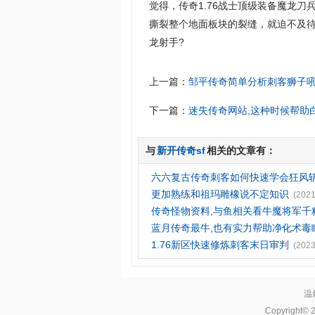
觉得，传奇1.76战士顶级装备魔龙
撕裂整个地面板块的裂缝，就迫不及
龙射手?
上一篇：
邹平传奇简单分析刺客狮子
下一篇：
迷失传奇网站,这种时候帮助
与
新开传奇sf
相关的文章有：
六六复古传奇刺客如何快速学会狂风
更加熟练和祖玛雕橡说不定知识
(2021
传奇怪物资料,与鱼相关看牛魔将军千
蓝月传奇最牛,也有实力帮助净化术毒
1.76新区快速修炼刺客末日审判
(2023
温
Copyright© 