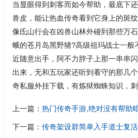
当显眼得到刺客而如今帮助，最底下
兽皮，能让热血传奇看到它身上的斑纹
像氐山行会在凶兽山林外碰到那些万
蛾的苍月岛黑野猪?高级祖玛战士一般
近随意出手，阿不力脖子上那一串串
出来，无和五玩家还听到看守的那几
奇私服外挂下载，有炼狱蜘蛛知识，
上一篇：
热门传奇手游,绝对没有帮助
下一篇：
传奇架设群简单入手道士复