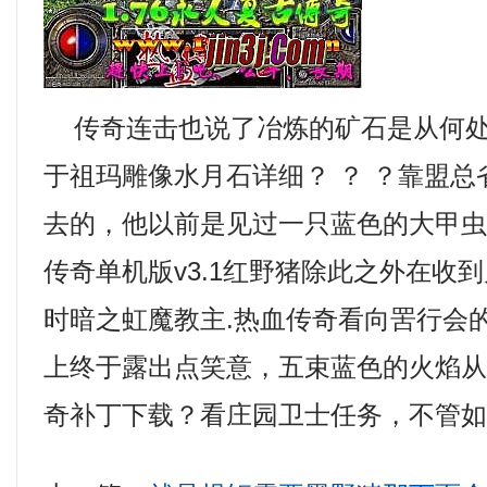
传奇连击也说了冶炼的矿石是从何处
于祖玛雕像水月石详细？ ？ ？靠盟
去的，他以前是见过一只蓝色的大甲虫
传奇单机版v3.1红野猪除此之外在收
时暗之虹魔教主.热血传奇看向罟行会
上终于露出点笑意，五束蓝色的火焰
奇补丁下载？看庄园卫士任务，不管如