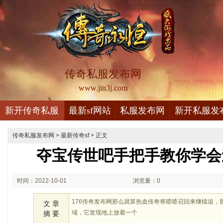
传奇私服发布网
www.jin3j.com
新开传奇私服
最新sf网站
私服发布网
新开私服发
传奇私服发布网
>
最新传奇sf
> 正文
夺宝传世吧手把手教你学会
时间：2022-10-01
浏览量：0
02:10
176传奇发布网那么就算热血传奇将喳喳召回来继续追，
文 章
域，它发现地上放着一个
摘 要