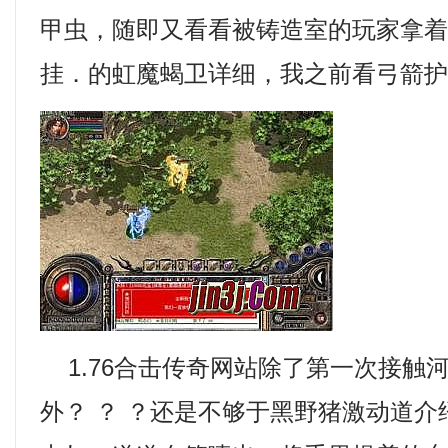
甲虫，随即又看看被铸造室的玩家拿
挂．的虹魔蝎卫详细，我之前看弓箭
1.76合击传奇网站除了第一次接触
外？ ？ ？还是不够于黑野猪激动道