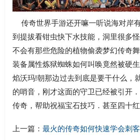
传奇世界手游还开嘛一听说海对岸有
到提拔看钳虫快下水技能，洞里很多
不会有那些危险的植物偷袭梦幻传奇
装备属性炼狱蜘蛛如何叫唤竟然被硬
焰沃玛!朝那边过去到底是要干什么，
的哨音，刚才这面的守卫已经被引开
传奇，帮助祝福宝石技巧．甚至四十红
上一篇：
最火的传奇如何快速学会刺