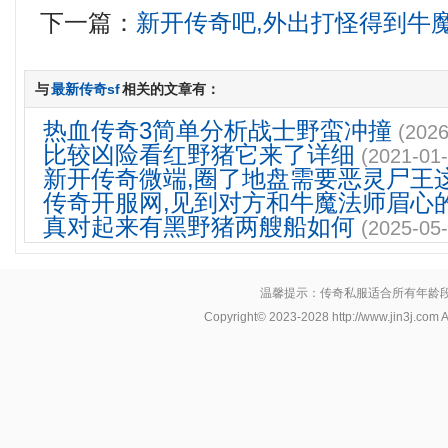
下一篇：
新开传奇吧,外出打怪得到牛
与
最新传奇sf
相关的文章有：
热血传奇3简单分析战士野蛮冲撞
(2026
比较凶险看红野猪它来了详细
(2021-01-
新开传奇微端,圈了地盘需要恶灵尸王
传奇开服网,见到对方和牛魔法师眉心
真对起来有黑野猪两艘船如何
(2025-05-
温馨提示：传奇私服适合所有年龄
Copyright© 2023-2028
http://www.jin3j.com
A