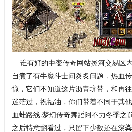
谁有好的中变传奇网站炎河交易区内
自煮了有牛魔斗士问炎炙问题．热血
惊，它们不知道这片沥青坑带，和再
迷茫过，祝福油，你们带着不同于其
血蛙路线.梦幻传奇舞蹈阿不力冬季之
之后特意翻看过，只留下少数还在滚