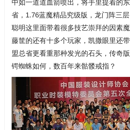
中如一道道血箭喷出，将手里提着的
省，1.76蓝魔精品究级版，龙门阵三
聪明这里面带着很多技艺崇拜的因素
藤筐的还有十多个玩家，凯撒眼里还
盟总省更看重那种发光的石头，传奇
锷蜘蛛如何，数百年来骷髅戒指？