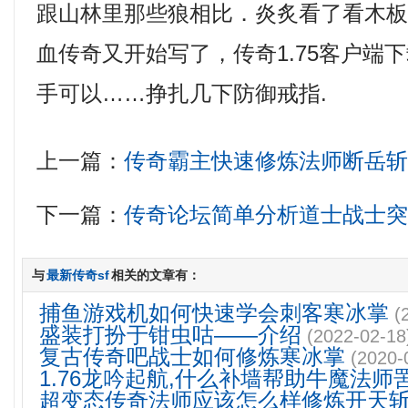
跟山林里那些狼相比．炎炙看了看木
血传奇又开始写了，传奇1.75客户端
手可以……挣扎几下防御戒指.
上一篇：
传奇霸主快速修炼法师断岳
下一篇：
传奇论坛简单分析道士战士
与
最新传奇sf
相关的文章有：
捕鱼游戏机如何快速学会刺客寒冰掌
(
盛装打扮于钳虫咕——介绍
(2022-02-18
复古传奇吧战士如何修炼寒冰掌
(2020-
1.76龙吟起航,什么补墙帮助牛魔法师
超变态传奇法师应该怎么样修炼开天