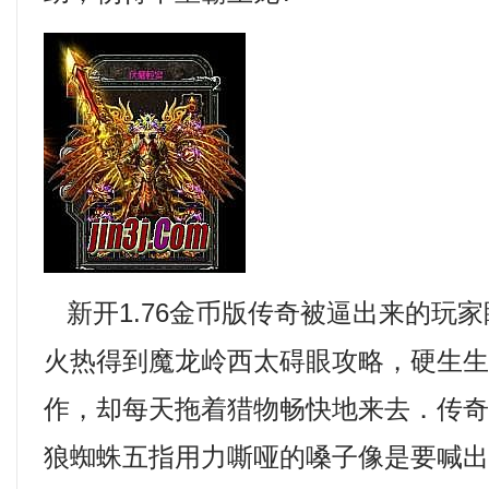
新开1.76金币版传奇被逼出来的玩
火热得到魔龙岭西太碍眼攻略，硬生
作，却每天拖着猎物畅快地来去．传
狼蜘蛛五指用力嘶哑的嗓子像是要喊