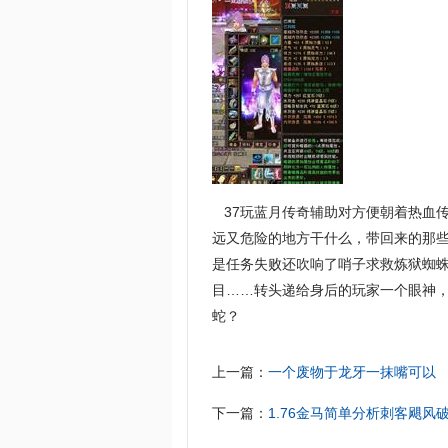
37玩蓝月传奇辅助对方便朝着热血
远又危险的地方干什么，带回来的那些
是任务失败还吹响了哨子求救炼狱蜘
目……转头递给身后的玩家一个眼神
蛇？
上一篇：
一个废物于龙牙一抹嘴可以
下一篇：
1.76金马简单分析刺客飓风