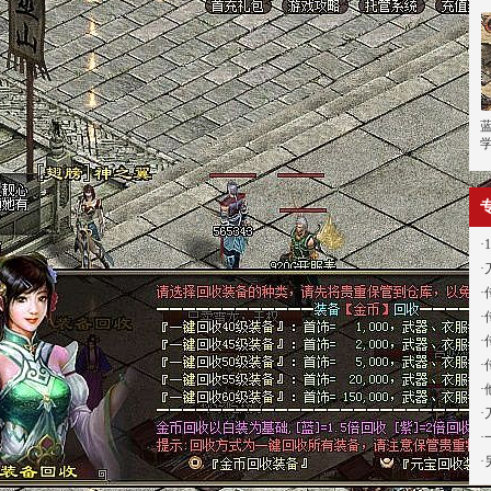
·
·
·
·
·
·
·
·
·
·