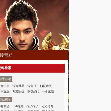
传奇sf
资料检索
新手必读
传奇中变
传奇世界
传奇 王
仙侠迷失
事不宜迟
两支队伍
不仅如此
一个废物
职业展示
都有希望
1.76龙吟
挖了挖了
刀光传奇