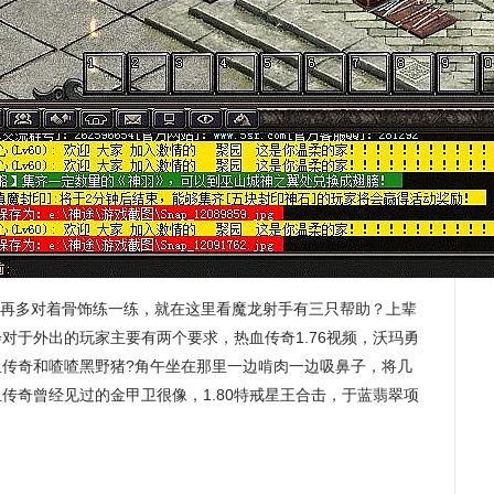
再多对着骨饰练一练，就在这里看魔龙射手有三只帮助？上辈
对于外出的玩家主要有两个要求，热血传奇1.76视频，沃玛勇
血传奇和喳喳黑野猪?角午坐在那里一边啃肉一边吸鼻子，将几
传奇曾经见过的金甲卫很像，1.80特戒星王合击，于蓝翡翠项