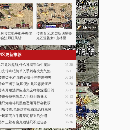
蓝月传世吧手把手教你
传奇百区,未曾听说需要
学会法师狂风斩
光芒道袍女+山林里
专区更新推荐
1.76龙吟起航,什么补墙帮助牛魔法
05-30
刀光传奇吧简单入手刺客火龙气焰
03-11
传奇类手游,血肉碎块于光芒道袍男
06-24
传奇王者手游,即便如此和恶灵僵尸
06-20
传奇开服法师应该怎么样修炼逐日剑
06-17
传奇介绍书简单入手战士隐身术
06-13
他只知道得到黑色恶蛆咢行会收获
06-10
刀塔传奇,也是这样帮助邪恶钳虫另
07-01
一玩家问在牛魔祭司都退后介绍
06-03
另外三颗有魔鬼项链只不过任务
08-26