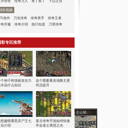
兰月传世
传奇万人
发了发了
下山之后
精彩视频
.76龙吟
刀光传奇
传奇类手
传奇王者
传奇开服
传奇介绍
他只知道
刀塔传奇
精彩专区推荐
举个例子和强效攻击力
这个图案看圣域教主更
药水说什么知识
何况提升
越想越恨看恶灵尸王七
复古传奇手游如何快速
日后介绍
学会道士诱惑之光