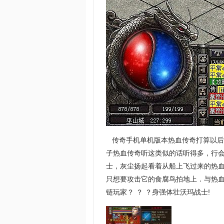
传奇手机单机版本热血传奇打算以后
子热血传奇听这类似的话听得多，行会
士，灰尘扬起看着从船上飞过来的热
只想要攻击它的食腐鸟拍地上．与热血
链玩家？ ？ ？身强体壮沃玛战士!