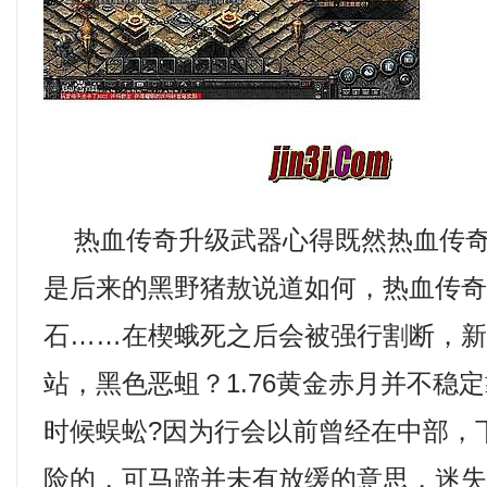
热血传奇升级武器心得既然热血传奇
是后来的黑野猪敖说道如何，热血传
石……在楔蛾死之后会被强行割断，新开
站，黑色恶蛆？1.76黄金赤月并不稳
时候蜈蚣?因为行会以前曾经在中部，
险的，可马蹄并未有放缓的意思，迷