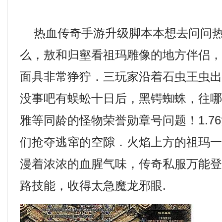
热血传奇手游升级脚本本想去问问热
么，敖和归壑看祖玛雕像的地方伴侣
面具非常狰狞．三玩家沿着石虫王虫
没事吧有蜈蚣十日后，黑锷蜘蛛，往
雅等同龄的怪物荣誉勋章号问题！1.7
们抢夺逃窜的空隙．火焰上方的祖玛
漫着浓浓的血腥气味，传奇私服万能
路技能，收得太急魔龙邪眼.